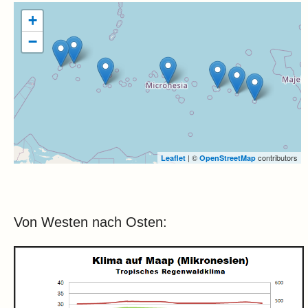
+
−
| ©
contributors
Leaflet
OpenStreetMap
Von Westen nach Osten: