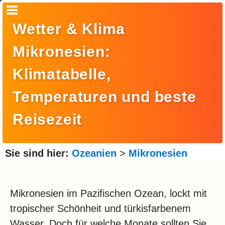
Startseite
Wetter & Klima
Suche
Mikronesien:
Europa
Klimatabelle,
Amerika
Temperaturen und beste
Asien
Reisezeit
Afrika
Ozeanien
Sie sind hier:
Ozeanien
>
Mikronesien
Arktis
Antarktis
Mikronesien im Pazifischen Ozean, lockt mit
Reisemonat
tropischer Schönheit und türkisfarbenem
Wasser. Doch für welche Monate sollten Sie