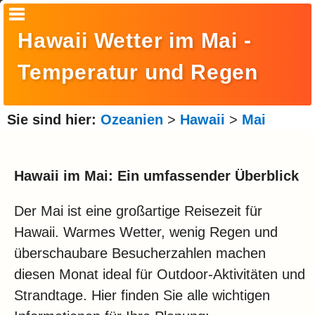
Startseite
Hawaii Wetter im Mai -
Suche
Temperatur und Regen
Europa
Amerika
Sie sind hier:
Ozeanien
>
Hawaii
>
Mai
Asien
Afrika
Hawaii im Mai: Ein umfassender Überblick
Ozeanien
Der Mai ist eine großartige Reisezeit für
Arktis
Hawaii. Warmes Wetter, wenig Regen und
überschaubare Besucherzahlen machen
Antarktis
diesen Monat ideal für Outdoor-Aktivitäten und
Reisemonat
Strandtage. Hier finden Sie alle wichtigen