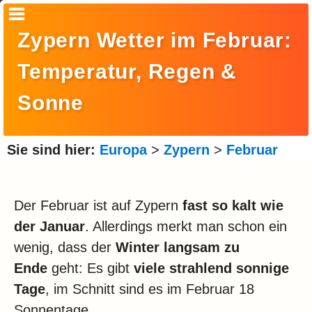
Startseite
Zypern Wetter im Februar:
Suche
Temperatur, Regen &
Europa
Sonne
Amerika
Asien
Sie sind hier:
Europa
>
Zypern
>
Februar
Afrika
Ozeanien
Der Februar ist auf Zypern
fast so kalt wie
der Januar
. Allerdings merkt man schon ein
Arktis
wenig, dass der
Winter langsam zu
Antarktis
Ende
geht: Es gibt
viele strahlend sonnige
Reisemonat
Tage
, im Schnitt sind es im Februar 18
Sonnentage.