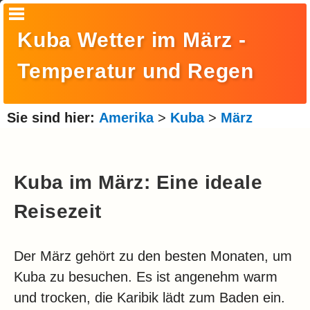
Startseite
Kuba Wetter im März -
Suche
Temperatur und Regen
Europa
Amerika
Sie sind hier:
Amerika
>
Kuba
>
März
Asien
Afrika
Kuba im März: Eine ideale
Ozeanien
Reisezeit
Arktis
Der März gehört zu den besten Monaten, um
Antarktis
Kuba zu besuchen. Es ist angenehm warm
Reisemonat
und trocken, die Karibik lädt zum Baden ein.