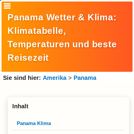
Startseite
Panama Wetter & Klima:
Suche
Klimatabelle,
Europa
Temperaturen und beste
Amerika
Reisezeit
Asien
Afrika
Sie sind hier:
Amerika
>
Panama
Ozeanien
Arktis
Inhalt
Antarktis
Reisemonat
Panama Klima