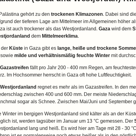
 Palästina gehört zu den
trockenen Klimazonen
. Dabei sind d
fgrund der tieferen Lage am Mittelmeer im Allgemeinen höher a
za ist auch trockener als das Westjordanland.
Gaza
wird dem
S
stjordanland
dem
Mittelmeerklima
.
 der
Küste
in Gaza gibt es
lange, heiße und trockene Somme
 sowie
milde und verhältnismäßig feuchte Winter
mit durchsch
Gazastreifen
fällt pro Jahr 200 - 400 mm Regen, am feuchtest
rz. Im Hochsommer herrscht in Gaza oft hohe Luftfeuchtigkeit.
Westjordanland
regnet es mehr als im Gazastreifen. In den mei
ederschlag zwischen 400 und 600 mm. Der meiste Niederschlag
nchmal sogar als Schnee. Zwischen Mai/Juni und September g
e Winter im bergigen Westjordanland sind kälter als an der Küst
glich ist, werden tagsüber im Januar um 13 °C gemessen. Der
stjordanland lang und heiß. Es wird hier am Tage mit 28 - 30 °
bron ist es normalerweise noch etwas heißer als in den nördli