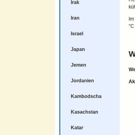
Irak
kü
Iran
Im
°C
Israel
Japan
W
Jemen
We
Jordanien
Ak
Kambodscha
Kasachstan
Katar