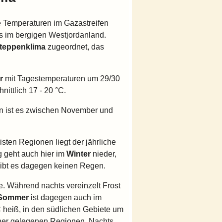
ie Temperaturen im Gazastreifen
ls im bergigen Westjordanland.
teppenklima
zugeordnet, das
r
mit Tagestemperaturen um 29/30
nittlich 17 - 20 °C.
en ist es zwischen November und
sten Regionen liegt der jährliche
 geht auch hier im
Winter
nieder,
ibt es dagegen keinen Regen.
e. Während nachts vereinzelt Frost
Sommer
ist dagegen auch im
C heiß, in den südlichen Gebiete um
cher gelegenen Regionen. Nachts