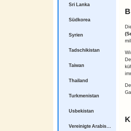
Sri Lanka
B
Südkorea
Di
(S
Syrien
mi
Tadschikistan
Wi
De
Taiwan
kü
im
Thailand
De
Ga
Turkmenistan
Usbekistan
K
Vereinigte Arabische Emirate