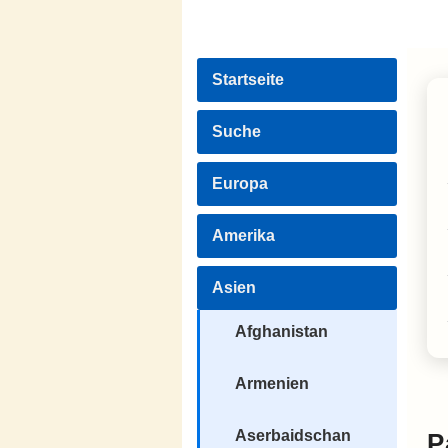
Startseite
Suche
Europa
Amerika
Asien
Afghanistan
Armenien
Aserbaidschan
P