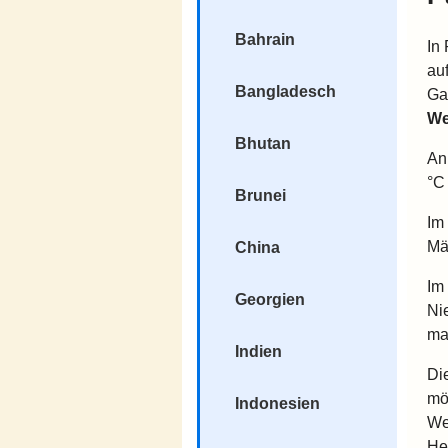
Bahrain
In
au
Bangladesch
Ga
We
Bhutan
An
°C
Brunei
Im
Mä
China
Im
Georgien
Ni
ma
Indien
Di
mö
Indonesien
We
He