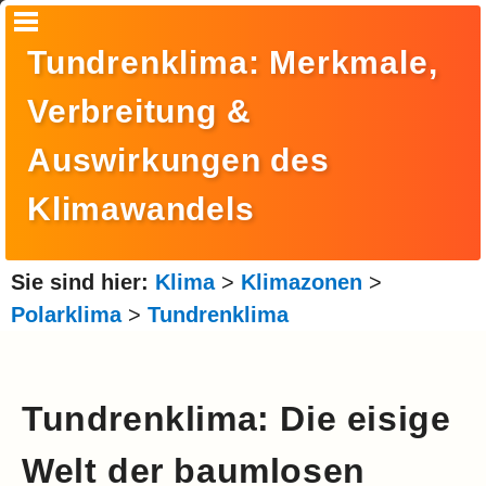
Startseite
Tundrenklima: Merkmale,
Suche
Verbreitung &
Europa
Auswirkungen des
Amerika
Klimawandels
Asien
Afrika
Sie sind hier:
Klima
>
Klimazonen
>
Ozeanien
Polarklima
>
Tundrenklima
Arktis
Antarktis
Tundrenklima: Die eisige
Reisemonat
Welt der baumlosen