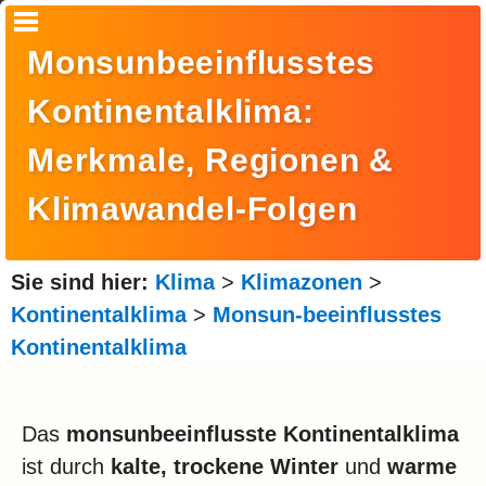
Startseite
Monsunbeeinflusstes
Suche
Kontinentalklima:
Europa
Merkmale, Regionen &
Amerika
Klimawandel-Folgen
Asien
Afrika
Sie sind hier:
Klima
>
Klimazonen
>
Ozeanien
Kontinentalklima
>
Monsun-beeinflusstes
Kontinentalklima
Arktis
Antarktis
Das
monsunbeeinflusste Kontinentalklima
Reisemonat
ist durch
kalte, trockene Winter
und
warme