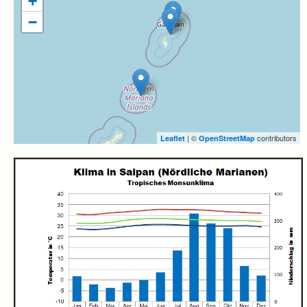
+
−
| ©
contributors
Leaflet
OpenStreetMap