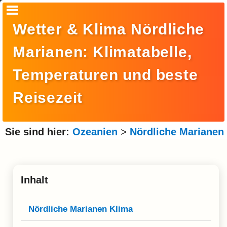
Startseite
Wetter & Klima Nördliche
Suche
Marianen: Klimatabelle,
Europa
Temperaturen und beste
Amerika
Reisezeit
Asien
Afrika
Sie sind hier:
Ozeanien
>
Nördliche Marianen
Ozeanien
Arktis
Inhalt
Antarktis
Reisemonat
Nördliche Marianen Klima