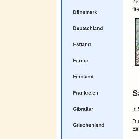
Ze
fli
Dänemark
Deutschland
Estland
Färöer
.
Finnland
S
Frankreich
In
Gibraltar
Du
Griechenland
Ei