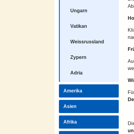
Ab
Ungarn
Ho
Vatikan
Kl
na
Weissrussland
Fr
Zypern
Au
we
Adria
Wi
Amerika
Fü
De
Asien
Afrika
Di
un