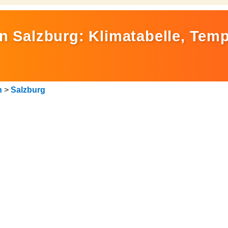
in Salzburg: Klimatabelle, Tem
h
>
Salzburg