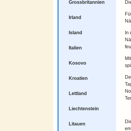
Di
Grossbritannien
Fü
Irland
Näc
In
Island
Nä
fe
Italien
Mi
Kosovo
spü
De
Kroatien
Ta
No
Lettland
Te
Liechtenstein
Di
Litauen
err