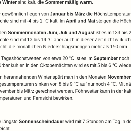
e
Winter
sind kalt, die
Sommer
mäßig warm
.
r gewöhnlich liegen von
Januar bis März
die Höchsttemperatur
hte sind mit -4 bis 1 °C kalt. Im
April und Mai
steigen die Höchs
 den
Sommermonaten Juni, Juli und August
ist es mit 23 bis
chte sind mit 13 bis 14 °C aber auch in dieser Zeit nicht wirkli
ucht, die monatlichen Niederschlagsmengen mehr als 150 mm.
t Tageshöchstwerten von etwa 20 °C ist es im
September
noch 
rbar kühler. In den Oktobernächten wird es mit 5 bis 6 °C wieder
n herannahenden Winter spürt man in den Monaten
November
gestemperaturen sinken von 8 bis 9 °C auf nur noch 4 °C. Mit 
vember bis März gerechnet werden. Föhnwetter kann in der kalt
mperaturen und Fernsicht bewirken.
e längste
Sonnenscheindauer
wird mit 7 Stunden am Tag in d
eicht.