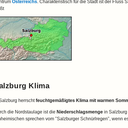
ntrum
Österreichs
. Charakteristisch für die Stadt ist der Fluss
eßt
alzburg Klima
 Salzburg herrscht
feuchtgemäßigtes Klima mit warmen Som
rch die Nordstaulage ist die
Niederschlagsmenge
in Salzbur
nheimischen sprechen vom "Salzburger Schnürlregen", wenn es 