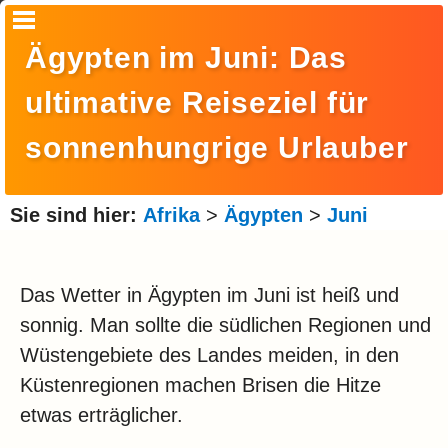
Startseite
Ägypten im Juni: Das
Suche
ultimative Reiseziel für
Europa
sonnenhungrige Urlauber
Amerika
Asien
Sie sind hier:
Afrika
>
Ägypten
>
Juni
Afrika
Ozeanien
Das Wetter in Ägypten im Juni ist heiß und
sonnig. Man sollte die südlichen Regionen und
Arktis
Wüstengebiete des Landes meiden, in den
Antarktis
Küstenregionen machen Brisen die Hitze
Reisemonat
etwas erträglicher.