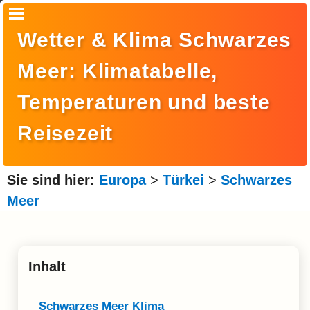
Startseite
Wetter & Klima Schwarzes
Suche
Meer: Klimatabelle,
Europa
Temperaturen und beste
Amerika
Reisezeit
Asien
Afrika
Sie sind hier:
Europa
>
Türkei
>
Schwarzes
Ozeanien
Meer
Arktis
Antarktis
Inhalt
Reisemonat
Schwarzes Meer Klima