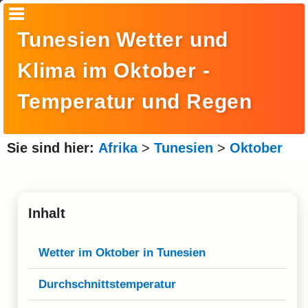
Startseite
Tunesien Wetter und
Suche
Klima im Oktober -
Europa
Temperatur und Regen
Amerika
Asien
Sie sind hier:
Afrika
>
Tunesien
>
Oktober
Afrika
Ozeanien
Inhalt
Arktis
Wetter im Oktober in Tunesien
Antarktis
Reisemonat
Durchschnittstemperatur